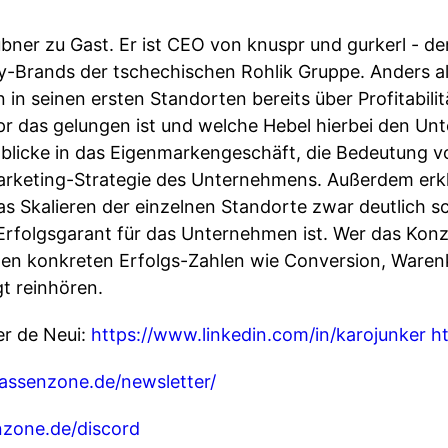
übner zu Gast. Er ist CEO von knuspr und gurkerl - d
y-Brands der tschechischen Rohlik Gruppe. Anders al
in seinen ersten Standorten bereits über Profitabili
spr das gelungen ist und welche Hebel hierbei den U
nblicke in das Eigenmarkengeschäft, die Bedeutung 
rketing-Strategie des Unternehmens. Außerdem erkl
as Skalieren der einzelnen Standorte zwar deutlich s
 Erfolgsgarant für das Unternehmen ist. Wer das Kon
den konkreten Erfolgs-Zahlen wie Conversion, Ware
gt reinhören.
er de Neui:
https://www.linkedin.com/in/karojunker
ht
assenzone.de/newsletter/
nzone.de/discord