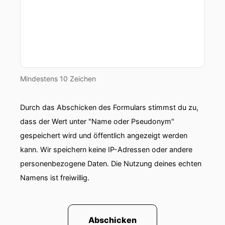
00:00:58: Bastian, willkommen bei Kassenzone
Folge sixenundfünfzig.
00:01:02: Wenn ich mich nicht ganz verguckt
habe im Kassenzone-Gunde Geländer nehmen
wir heute in Barcelona auf und morgen geht's
Mindestens 10 Zeichen
schon live.
00:01:07: da muss sich wieder schneiden in
Durch das Abschicken des Formulars stimmst du zu,
Blindao.
dass der Wert unter "Name oder Pseudonym"
gespeichert wird und öffentlich angezeigt werden
00:01:11: Du bist in der ein oder anderen
kann. Wir speichern keine IP-Adressen oder andere
Podcastfolge in Nichtkassenzone-Podcasts
personenbezogene Daten. Die Nutzung deines echten
auch schon aufgetreten aber viel dürften dich
vielleicht noch gar nicht so genau kennen als
Namens ist freiwillig.
Flakronico.
00:01:21: Sag doch mal ganz kurz was zu dir, zu
Abschicken
deiner Ecomersisturie Und auch zu Flakoni und