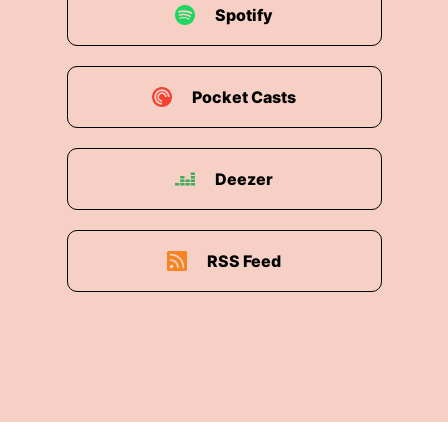
Spotify
00:01:45: Zwei tausend Eins damals sechs
Monate Praktikum in Fürth und Nürnberg.
00:01:50: Ein guter Eindruck, glaube ich
Pocket Casts
hinterlassen.
00:01:52: Die wollten mich behalten.
Deezer
00:01:53: Meine damalige Freundin, meine
jetzige Frau kommt gebürtig aus Münster.
RSS Feed
00:01:57: die konnte sich gar nicht vorstellen da
hinzugehen und dementsprechend habe ich
gesagt ne ich kann leider nicht.
00:02:01: und mein damaliger Chef der hat mir
die Tür aufgemacht nach Essen.
00:02:04: das hat damals Karstadtquelle der